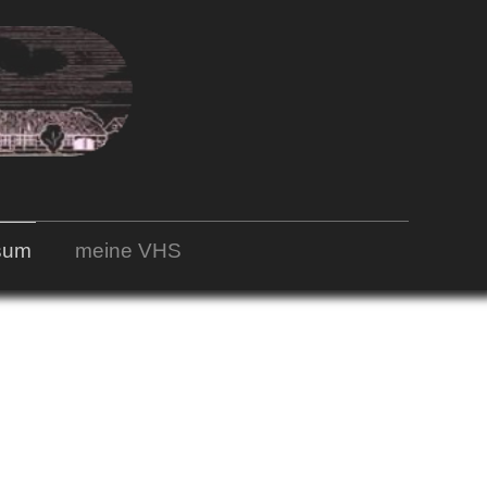
sum
meine VHS